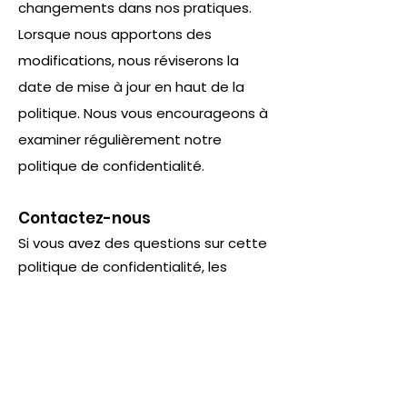
changements dans nos pratiques.
Lorsque nous apportons des
modifications, nous réviserons la
date de mise à jour en haut de la
politique. Nous vous encourageons à
examiner régulièrement notre
politique de confidentialité.
Contactez-nous
Si vous avez des questions sur cette
politique de confidentialité, les
pratiques de ce site, ou vos
interactions avec ce site, veuillez
nous contacter à :
Teamwear Concept SARL 6A Rue
Beim Kreimer, L-8416 Steinfort,