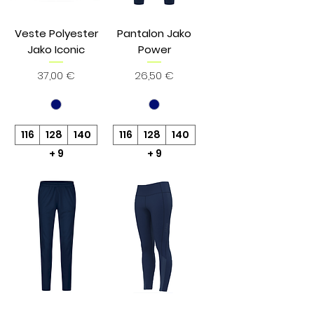
Veste Polyester
Pantalon Jako
Jako Iconic
Power
Prix
Prix
37,00 €
26,50 €
116
128
140
116
128
140
+ 9
+ 9