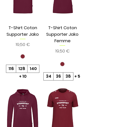
T-Shirt Coton
T-Shirt Coton
Supporter Jako
Supporter Jako
Femme
Prix
19,50 €
Prix
19,50 €
116
128
140
+ 10
34
36
38
+ 5