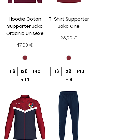
Hoodie Coton
T-Shirt Supporter
Supporter Jako
Jako One
Organic Unisexe
Prix
23,00 €
Prix
47,00 €
116
128
140
116
128
140
+ 10
+ 9