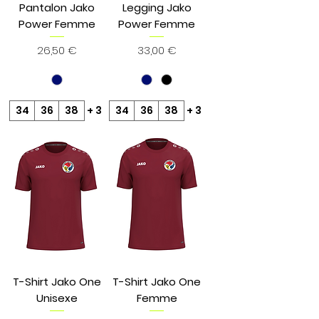
Pantalon Jako
Legging Jako
Power Femme
Power Femme
Prix
Prix
26,50 €
33,00 €
34
36
38
+ 3
34
36
38
+ 3
T-Shirt Jako One
T-Shirt Jako One
Unisexe
Femme