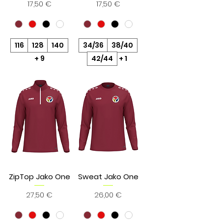
Prix
Prix
17,50 €
17,50 €
116
128
140
34/36
38/40
+ 9
42/44
+ 1
ZipTop Jako One
Sweat Jako One
Prix
Prix
27,50 €
26,00 €