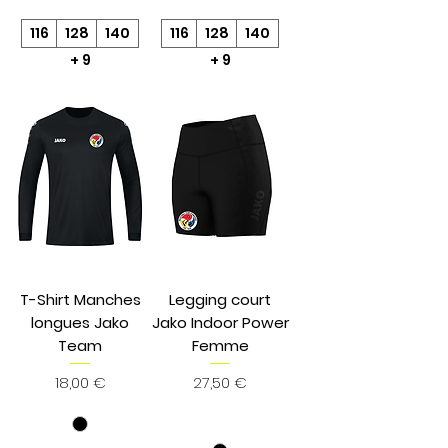
116
128
140
116
128
140
+ 9
+ 9
T-Shirt Manches
Legging court
longues Jako
Jako Indoor Power
Team
Femme
Prix
Prix
18,00 €
27,50 €