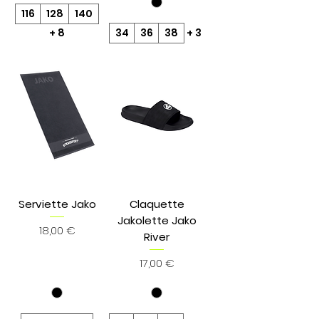
116
128
140
+ 8
34
36
38
+ 3
Serviette Jako
Claquette
Jakolette Jako
Prix
18,00 €
River
Prix
17,00 €