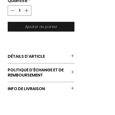
Quantité
*
Ajouter au panier
DÉTAILS D'ARTICLE
Casquette trucker
POLITIQUE D'ÉCHANGE ET DE
Confortable et respirante
REMBOURSEMENT
Taille réglable pour une
adaptation optimale (Rip-Strip)
Les retours, échanges et
INFO DE LIVRAISON
remboursements sont acceptés
uniquement si aucune
Livraison à domicile sous 10 jours
personnalisation
ouvrables à compter de la
supplémentaire n’a été réalisée
commande (hors jour férié et