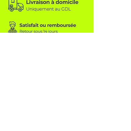
TEAMWEAR CONCEPT SÀRL
6A, rue beim Kreimer
L-8416 Steinfort