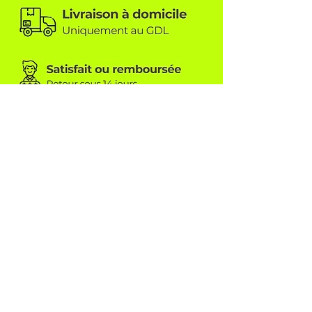
TEAMWEAR CONCEPT SÀRL
6A, rue beim Kreimer
L-8416 Steinfort