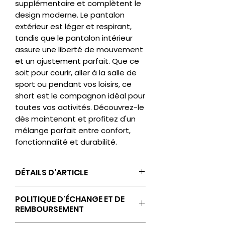
supplémentaire et complètent le
design moderne. Le pantalon
extérieur est léger et respirant,
tandis que le pantalon intérieur
assure une liberté de mouvement
et un ajustement parfait. Que ce
soit pour courir, aller à la salle de
sport ou pendant vos loisirs, ce
short est le compagnon idéal pour
toutes vos activités. Découvrez-le
dès maintenant et profitez d'un
mélange parfait entre confort,
fonctionnalité et durabilité.
DÉTAILS D'ARTICLE
Logo JAKO sur la cuisse
POLITIQUE D'ÉCHANGE ET DE
gauche
REMBOURSEMENT
Logo ST-GEORGE'S sur la