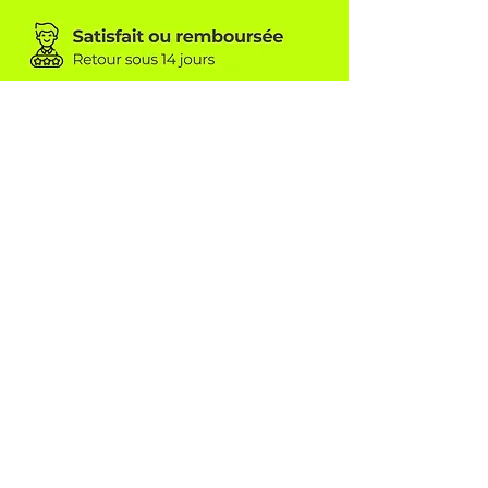
TEAMWEAR CONCEPT SÀRL
6A, rue beim Kreimer
L-8416 Steinfort
info@tw-concept.com