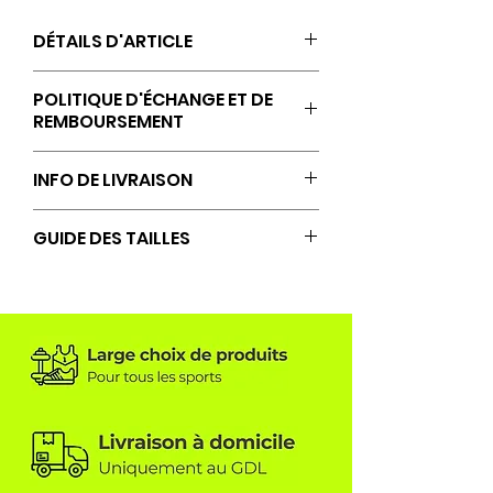
DÉTAILS D'ARTICLE
POLITIQUE D'ÉCHANGE ET DE
REMBOURSEMENT
Les retours, échanges et
INFO DE LIVRAISON
remboursements sont acceptés
uniquement si aucune
Livraison à domicile sous 10 jours
GUIDE DES TAILLES
personnalisation
ouvrables à compter de la
supplémentaire n’a été réalisée
commande (hors jour férié et
Consultez le guide des tailles
sur le textile.
weekend).