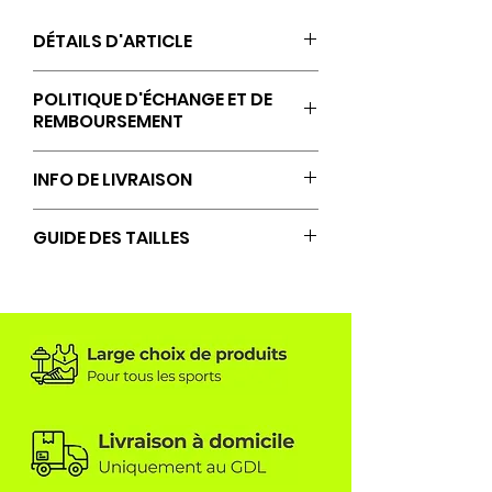
DÉTAILS D'ARTICLE
100 % polyester (recyclé)
POLITIQUE D'ÉCHANGE ET DE
REMBOURSEMENT
Les retours, échanges et
INFO DE LIVRAISON
remboursements sont acceptés
uniquement si aucune
Livraison à domicile sous 10 jours
GUIDE DES TAILLES
personnalisation
ouvrables à compter de la
supplémentaire n’a été réalisée
commande (hors jour férié et
Consultez le guide des tailles
sur le textile.
weekend).