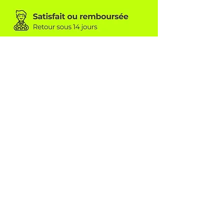
TEAMWEAR CONCEPT SÀRL
6A, rue beim Kreimer
L-8416 Steinfort
info@tw-concept.com