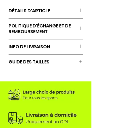
DÉTAILS D'ARTICLE
100 % polyester (recyclé)
POLITIQUE D'ÉCHANGE ET DE
REMBOURSEMENT
Les retours, échanges et
INFO DE LIVRAISON
remboursements sont acceptés
uniquement si aucune
Livraison à domicile sous 10 jours
GUIDE DES TAILLES
personnalisation
ouvrables à compter de la
supplémentaire n’a été réalisée
commande (hors jour férié et
Consultez le guide des tailles
sur le textile.
weekend).