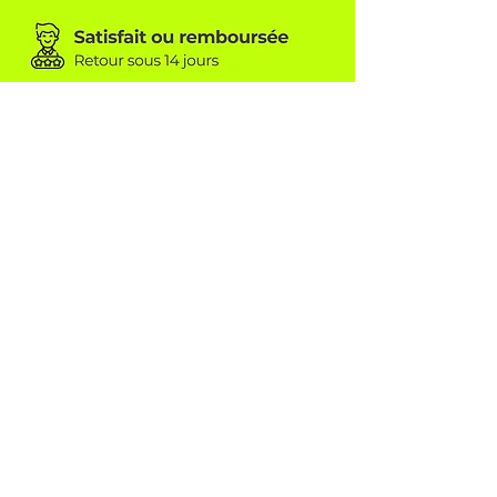
TEAMWEAR CONCEPT SÀRL
6A, rue beim Kreimer
L-8416 Steinfort
info@tw-concept.com