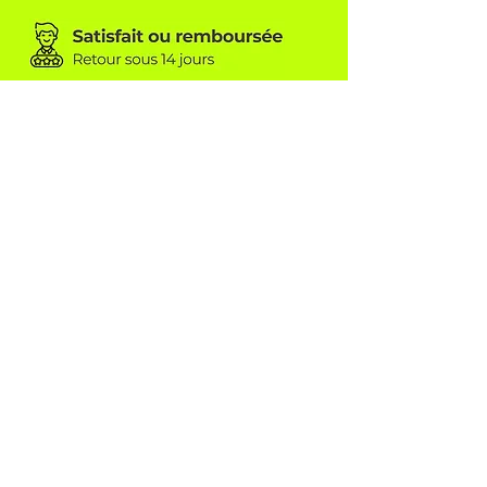
TEAMWEAR CONCEPT SÀRL
6A, rue beim Kreimer
L-8416 Steinfort
info@tw-concept.com