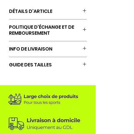
DÉTAILS D'ARTICLE
100 % polyester (recyclé)
POLITIQUE D'ÉCHANGE ET DE
REMBOURSEMENT
Les retours, échanges et
INFO DE LIVRAISON
remboursements sont acceptés
uniquement si aucune
Livraison à domicile sous 10 jours
GUIDE DES TAILLES
personnalisation
ouvrables à compter de la
supplémentaire n’a été réalisée
commande (hors jour férié et
Consultez le guide des tailles
sur le textile.
weekend).