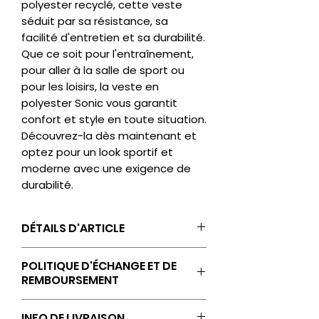
polyester recyclé, cette veste
séduit par sa résistance, sa
facilité d'entretien et sa durabilité.
Que ce soit pour l'entraînement,
pour aller à la salle de sport ou
pour les loisirs, la veste en
polyester Sonic vous garantit
confort et style en toute situation.
Découvrez-la dès maintenant et
optez pour un look sportif et
moderne avec une exigence de
durabilité.
DÉTAILS D'ARTICLE
Logo JAKO sur la poitrine
POLITIQUE D'ÉCHANGE ET DE
droite
REMBOURSEMENT
Logo ST-GEORGE'S sur la
poitrine gauche
Les retours, échanges et
INFO DE LIVRAISON