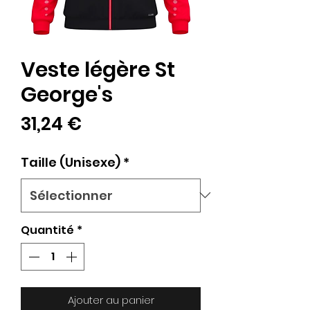
Veste légère St
George's
Prix
31,24 €
Taille (Unisexe)
*
Quantité
*
Ajouter au panier