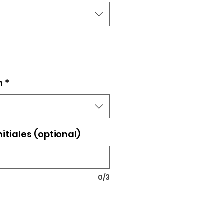
n
*
nitiales (optional)
0/3