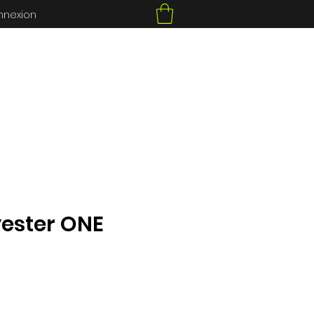
nnexion
yester ONE
ce