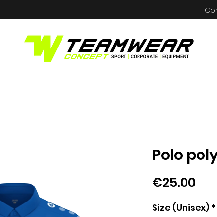
Co
Polo pol
Pri
€25.00
Size (Unisex)
*